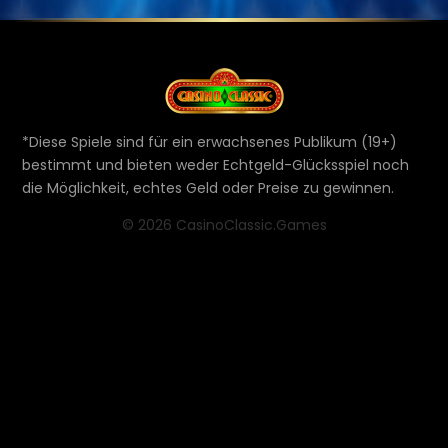
*Diese Spiele sind für ein erwachsenes Publikum (19+)
bestimmt und bieten weder Echtgeld-Glücksspiel noch
die Möglichkeit, echtes Geld oder Preise zu gewinnen.
© 2026 CasinoClassic.Games