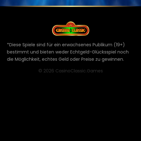
*Diese Spiele sind für ein erwachsenes Publikum (19+)
bestimmt und bieten weder Echtgeld-Glücksspiel noch
die Möglichkeit, echtes Geld oder Preise zu gewinnen.
© 2026 CasinoClassic.Games