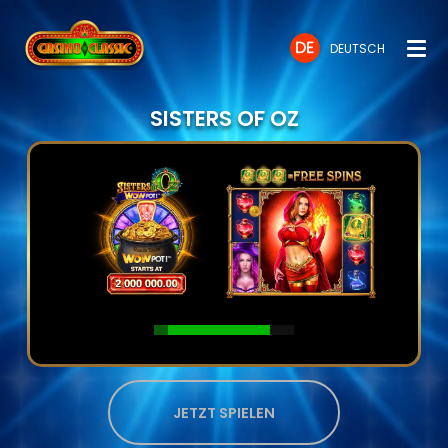
DEUTSCH
SISTERS OF OZ
JETZT SPIELEN