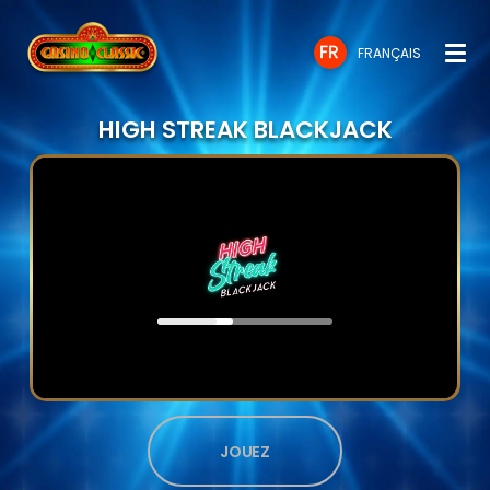
FRANÇAIS
HIGH STREAK BLACKJACK
JOUEZ