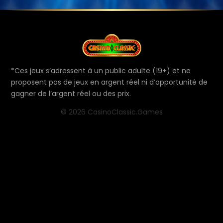
*Ces jeux s’adressent à un public adulte (19+) et ne
proposent pas de jeux en argent réel ni d’opportunité de
gagner de l’argent réel ou des prix.
© 2026 CasinoClassic.Games