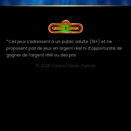
*Ces jeux s’adressent à un public adulte (19+) et ne
proposent pas de jeux en argent réel ni d’opportunité de
gagner de l’argent réel ou des prix.
© 2026 CasinoClassic.Games